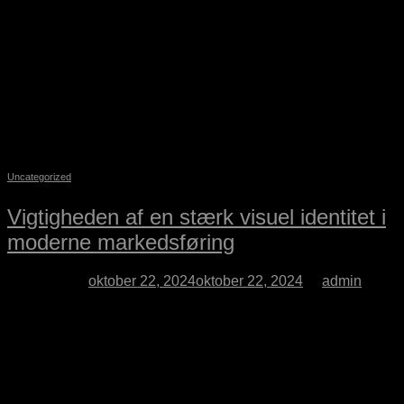
produkter eller services. Det kræver en strategisk og
konsekvent tilgang, hvor den røde tråd er afgørende for at
skabe succes. Den røde tråd sikrer, at alt fra brandidentitet til
kundekommunikation hænger sammen og formidler
virksomhedens værdier på en klar og sammenhængende
måde. En stærk rød […]
Fortsæt med at læse
→
Udgivet Ikke-kategoriseret
Uncategorized
Vigtigheden af en stærk visuel identitet i
moderne markedsføring
Udgivet den
oktober 22, 2024
oktober 22, 2024
af
admin
22
okt
I dagens digitale verden er det ikke længere nok at have et
godt produkt eller en stærk service. Forbrugere og
virksomheder bliver bombarderet med informationer fra alle