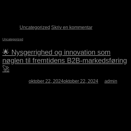
sider, og det kræver mere end blot ord at skille sig ud. En
stærk visuel identitet er blevet et essentielt redskab for at
fange opmærksomhed, opbygge tillid og […]
Fortsæt med at læse
→
Udgivet
Uncategorized
Skriv en kommentar
Uncategorized
🌟 Nysgerrighed og innovation som
nøglen til fremtidens B2B-markedsføring
🚀
Udgivet den
oktober 22, 2024
oktober 22, 2024
af
admin
22
okt
I en verden, hvor trends og teknologier ændrer sig lynhurtigt,
er nysgerrighed en af de vigtigste drivkræfter for succes. Som
konceptudvikler ser jeg denne nysgerrighed som vejen til
konstant at udfordre status quo og forme fremtidens
markedsføring – særligt i B2B. Det handler om at skabe dybe