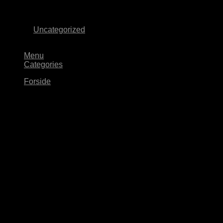
forbindelser og langsigtede visioner, der rækker ud over […]
Fortsæt med at læse
→
Udgivet
Uncategorized
Copyright 2026 ©
Sharck Studio
Menu
Categories
Forside